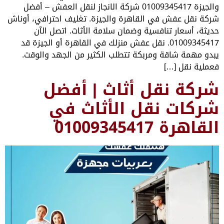
والجيزة 01009345417 شركة الانجاز لنقل العفش – أفضل
في القاهرة والجيزة. تغليف احترافي، أوناش
نافسية وضمان سلامة الأثاث. اتصل الآن
0100934541. نقل عفش منزلك في القاهرة أو الجيزة قد
 ومربكة تتطلب الكثير من الجهد والوقت.
]
قل أثاث | أفضل
نقل الأثاث في
0100