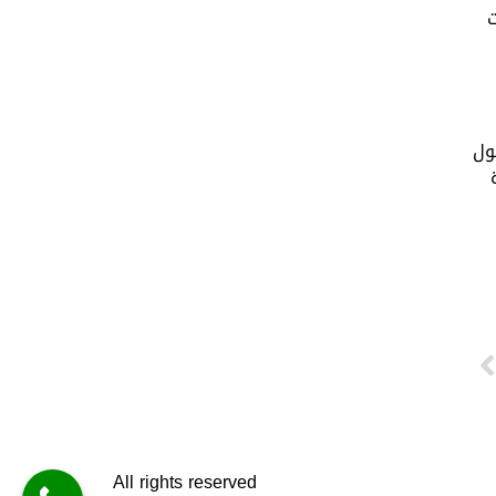
ت
ول
All rights reserved