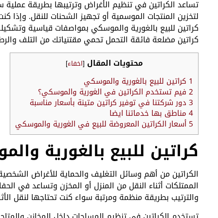
تساعد الكراتين في تنظيم الأغراض وترتيبها بطريقة عملية 
لتخزين المنتجات الموسمية أو تجهيز الشحنات للنقل. وإذا كنت 
كراتين للبيع بالغورية والموسكي بمواصفات قياسية وتشكيلة 
كراتين مضلعة فائقة التحمل تحمي مقتنياتك من التلف والرطوبة
محتويات المقال
[
اخفاء
]
1
كراتين للبيع بالغورية والموسكي
2
فيم تستخدم الكراتين في الغورية والموسكي؟
3
دور شركتنا في توفير كراتين متينة بأسعار مناسبة
4
مناطق بها خدماتنا ايضا
5
أسعار الكراتين المعروضة للبيع في الغورية والموسكي
كراتين للبيع بالغورية وال
الكراتين من أهم وسائل التغليف والحماية للأغراض الشخصي
الممتلكات أثناء النقل من المنزل أو المخزن وتساعد في الح
والترتيب بطريقة منظمة ومرتبة سواء كنت تحتاجها لنقل الأثا
تستخدم الكراتين في تنظيم المساحات داخل المخازن والمتاجر