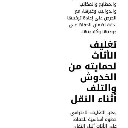
المطابخ والمكاتب
الدواليب وغيرها، مع
لحرص على إعادة تركيبها
دقة لضمان الحفاظ على
ودتها وكفاءتها.
غليف
لأثاث
حمايته من
لخدوش
التلف
ثناء النقل
عتبر التغليف الاحترافي
طوة أساسية للحفاظ
لى الأثاث أثناء النقل،