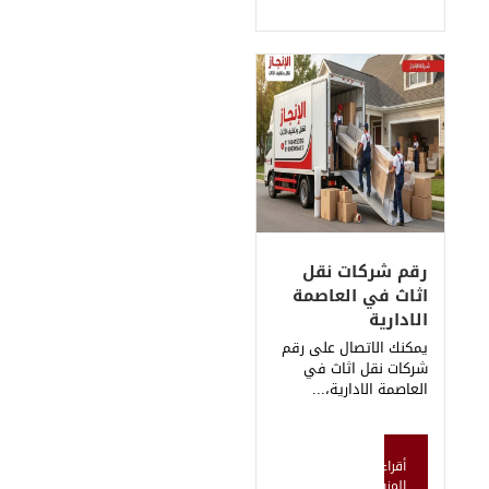
ات نقل
 العاصمة
تصال على رقم
 اثاث في
دارية،...